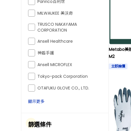
Panrico百利世
MILWAUKEE 美沃奇
TRUSCO NAKAYAMA
CORPORATION
Ansell Healthcare
Metabo
神盾手護
M2
Ansell MICROFLEX
立即詢價
Tokyo-pack Corporation
OTAFUKU GLOVE CO., LTD.
顯示更多
篩選條件