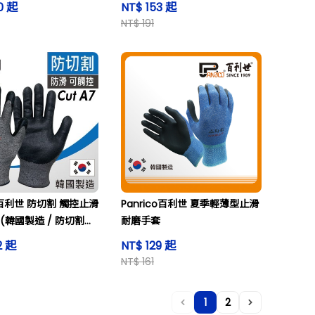
0 起
NT$ 153 起
Mand others
NT$ 191
co百利世 防切割 觸控止滑
Panrico百利世 夏季輕薄型止滑
(韓國製造 / 防切割手
耐磨手套
手套) CUT A7
2 起
NT$ 129 起
NT$ 161
1
2