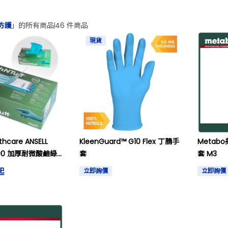
防護
」的所有商品
46 件商品
現貨
lthcare ANSELL
KleenGuard™ G10 Flex 丁腈手
Metab
600 加厚耐微酸鹼綠
套
套 M3
手套
起
立即詢價
立即詢價