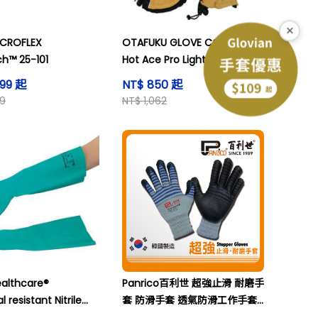
×
ICROFLEX
OTAFUKU GLOVE CO., LTD.
h™ 25-101
Hot Ace Pro Light （反射式）
紅 x 黑色 M 等等
799 起
NT$ 850 起
99
NT$ 1,062
ealthcare®
Panrico百利世 超強止滑 耐磨手
 resistant Nitrile
套 防滑手套 透氣防滑工作手套
Alphatec Solvex,
PS-200