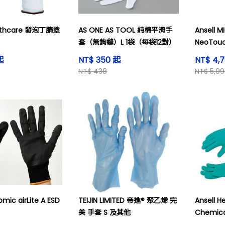
ealthcare 發泡丁腈塗
AS ONE AS TOOL 純棉平滑手
Ansell M
套（無鉤縫）L 1袋（每袋12對）
NeoTouc
起
NT$ 350 起
NT$ 4,
NT$ 438
NT$ 5,9
mic airLite A ESD
TEIJIN LIMITED 帝進® 聚乙烯 完
Ansell H
美 手套 S 及其他
Chemical
gloves (