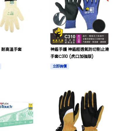
a 耐高溫手套
神盾手護 神盾超透氣防切割止滑
手套C310 (虎口加強版)
立即詢價