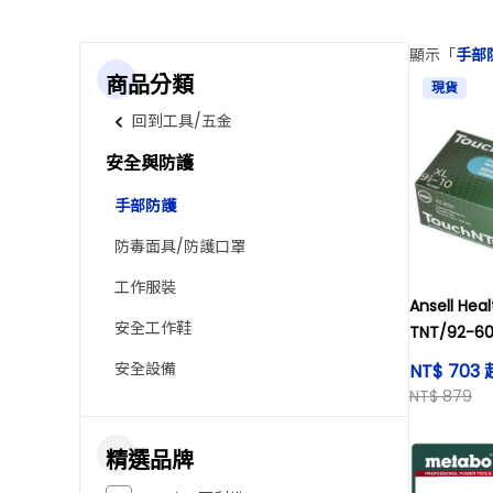
顯示「
手部
商品分類
現貨
回到工具/五金
安全與防護
手部防護
防毒面具/防護口罩
工作服裝
Ansell Hea
安全工作鞋
TNT/92-
色丁腈橡膠
安全設備
NT$ 703 
NT$ 879
精選品牌