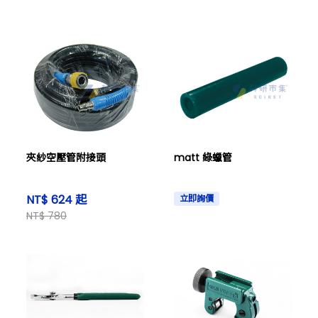
夾紗空壓管附接頭
matt 綠蠟管
NT$ 624 起
立即詢價
NT$ 780