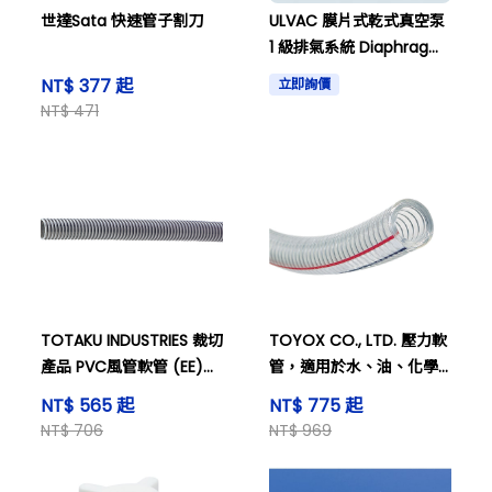
世達Sata 快速管子割刀
ULVAC 膜片式乾式真空泵
1 級排氣系統 Diaphragm
Type Dry Vacuum
NT$ 377 起
立即詢價
Pump 1-Stage Exhaust
NT$ 471
System
TOTAKU INDUSTRIES 裁切
TOYOX CO., LTD. 壓力軟
產品 PVC風管軟管 (EE)
管，適用於水、油、化學
32.4 x 38.6 公釐 長度 1 公
品及空氣 (用於工廠設備及
NT$ 565 起
NT$ 775 起
尺 及其他
機械配管) TOYOSPRING
NT$ 706
NT$ 969
軟管 內徑 19.0 mm x 外徑
26.0 mm 長度 1 m 及其