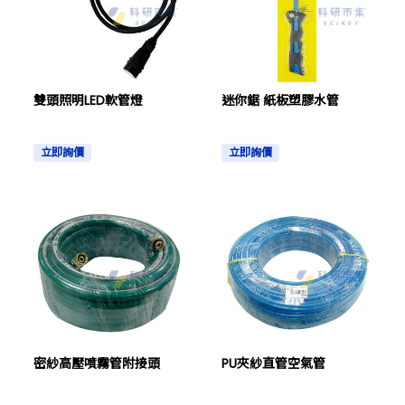
雙頭照明LED軟管燈
迷你鋸 紙板塑膠水管
立即詢價
立即詢價
密紗高壓噴霧管附接頭
PU夾紗直管空氣管