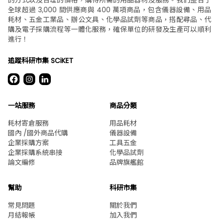
Junkosha Inc. 雙層濺鍍
NIPPON RIKAGAKU KIKAI
管 SP4 6 x 4 x 1Tmm 100
Uniseal (通用接合處) 內
公尺 淺米色 及其他
表面 TS12 外表面 TS15 及
其他
HAKKO Tetron (R) Blade
TOTAKU INDUSTRIES 裁切
Hose 4 x 9 長度 1公尺 及
產品 食品軟管 TAC SD-C