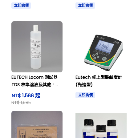
pH4.01 HI 70004P 及其他
為1382ppm，附帶HI
立即詢價
立即詢價
70032C證書及其他內容。
EUTECH Lacom 測試器
Eutech 桌上型酸鹼度計
TDS 校準溶液及其他。
(先進型)
Lacom Tester TDS
NT$ 1,588 起
立即詢價
Calibration Solution
NT$ 1,985
and others