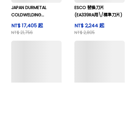
JAPAN DURMETAL
ESCO 替換刀片
COLDWELDING
(EA339RA用\/標準刀片)
SYSTEM、 賈尼爾基特和
NT$ 17,405 起
NT$ 2,244 起
其他人
NT$ 21,756
NT$ 2,805
購物車
KOGANEI 快速接頭 標準_
KOGANEI 快速配件標準 _
搜尋商品
登入看價格
迷你 SL8-02
迷你 SUS303-TS8-03
NT$ 2,100 起
NT$ 962 起
NT$ 2,625
NT$ 1,202