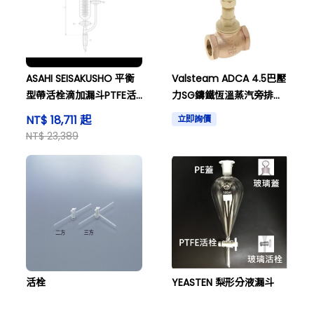
ASAHI SEISAKUSHO 平衡
Valsteam ADCA 4.5巴壓
型帶活栓滴加漏斗PTFE活
力SG鑄鐵恆溫蒸汽旁排組
栓100mL
合式氣動活栓551284
NT$ 18,711 起
立即詢價
NT$ 23,389
活栓
YEASTEN 梨形分液漏斗