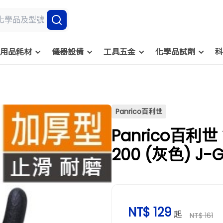
用品耗材
儀器設備
工具五金
化學品試劑
科
Panrico百利世
Panrico百利
200 (灰色) J-
號
NT$ 129
起
NT$ 161