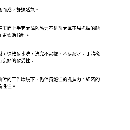
織而成，舒適透氣。
善市面上手套太薄防護力不足及太厚不易抓握的缺
作更靈活順利。
裂，快乾耐水洗，洗完不易皺、不易縮水。丁腈橡
有良好的耐受性。
油污的工作環境下，仍保持絕佳的抓握力。綿密的
護性佳。