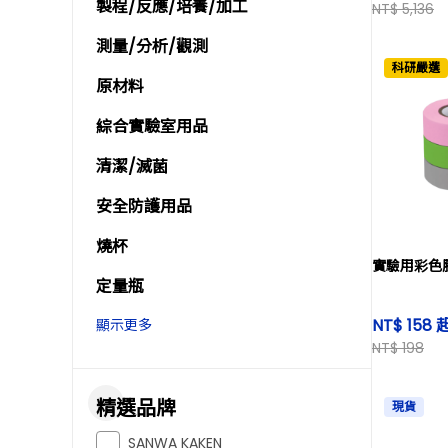
製程/反應/培養/加工
NT$ 5,136
測量/分析/觀測
科研嚴選
原材料
綜合實驗室用品
清潔/滅菌
安全防護用品
燒杯
實驗用彩色膠
定量瓶
NT$ 158 
顯示更多
NT$ 198
精選品牌
現貨
SANWA KAKEN