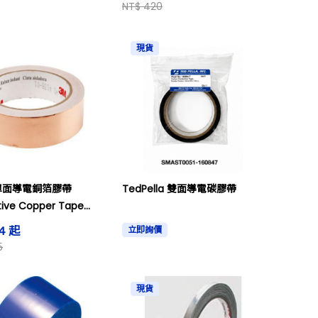
NT$ 420
現貨
81 單面導電銅箔膠帶
TedPella 雙面導電碳膠帶
ive Copper Tape
24 起
立即詢價
5
現貨