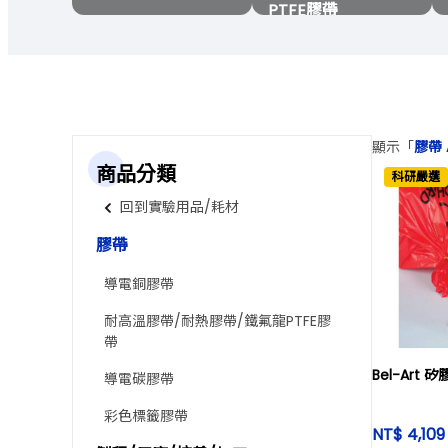
PTFE膠帶
顯示「
膠帶 A
商品分類
科研嚴選
回到實驗用品/耗材
膠帶
導電銅膠帶
耐高溫膠帶/耐熱膠帶/鐵氟龍PTFE膠
帶
Bel-Art 
導電碳膠帶
彩色標籤膠帶
NT$ 4,10