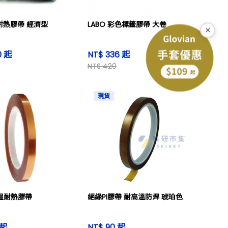
耐熱膠帶 經濟型
LABO 彩色標籤膠帶 大卷
×
0 起
NT$ 336 起
NT$ 420
現貨
高溫耐熱膠帶
絕緣PI膠帶 耐高溫防焊 琥珀色
 起
NT$ 90 起