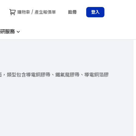
購物車 / 產生報價單
註冊
登入
研服務
表面，類型包含導電銅膠帶、鐵氟龍膠帶、導電銅箔膠