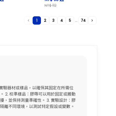
NT$ 112
...
1
2
3
4
5
74
固定實驗器材或樣品，以確保其固定在所需位
 2. 校準樣品：膠帶可以用於固定或搬動
，並保持測量準確性。 3. 實驗設計：膠
隔離不同環境，以測試特定假設或變數。