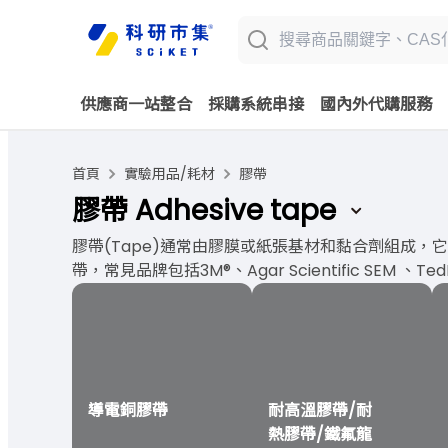
供應商一站整合
採購系統串接
國內外代購服務
首頁
實驗用品/耗材
膠帶
膠帶 Adhesive tape
膠帶(Tape)通常由膠膜或紙張基材和黏合劑組成
帶，常見品牌包括3M®、Agar Scientific SEM 、Te
導電銅膠帶
耐高溫膠帶/耐
熱膠帶/鐵氟龍