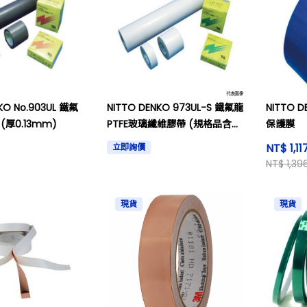
KO No.903UL 鐵氟
NITTO DENKO 973UL-S 鐵氟龍
NITTO
(厚0.13mm)
PTFE玻璃纖維膠帶 (規格品含紙
保護膜
盒)
NT$ 1,1
立即詢價
NT$ 1,39
現貨
現貨