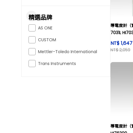
精選品牌
導電度計（
AS ONE
7031L HI703
CUSTOM
NT$ 1,64
NT$ 2,059
Mettler-Toledo International
Trans Instruments
導電度計（實