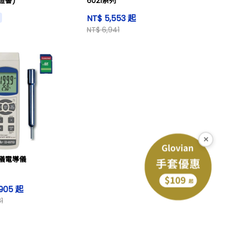
證書)
6021系列
NT$ 5,553 起
NT$ 6,941
×
儀電導儀
,905 起
1