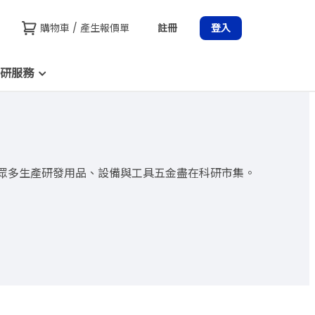
購物車 / 產生報價單
註冊
登入
研服務
or 眾多生產研發用品、設備與工具五金盡在科研市集。