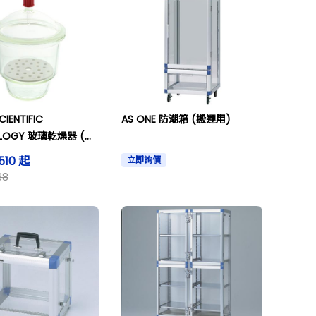
CIENTIFIC
AS ONE 防潮箱 (搬運用)
OLOGY 玻璃乾燥器 (上
側口)
510 起
立即詢價
88