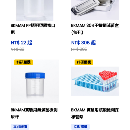
BKMAM PP透明塑膠窄口
BKMAM 304不鏽鋼滅菌盒
瓶
(無孔)
NT$ 22 起
NT$ 308 起
NT$ 28
NT$ 385
科研嚴選
科研嚴選
BKMAM實驗用無滅菌檢測
BKMAM 實驗用核酸檢測採
尿杯
樣管架
立即詢價
立即詢價