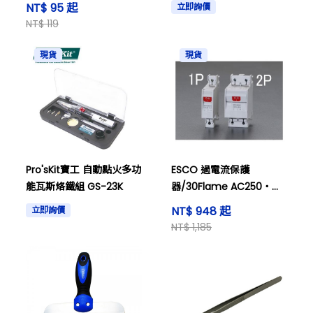
NT$ 95 起
立即詢價
NT$ 119
現貨
現貨
Pro'sKit寶工 自動點火多功
ESCO 過電流保護
能瓦斯烙鐵組 GS-23K
器/30Flame AC250・
DC65V / 1A / 1個端子和其
NT$ 948 起
立即詢價
他
NT$ 1,185