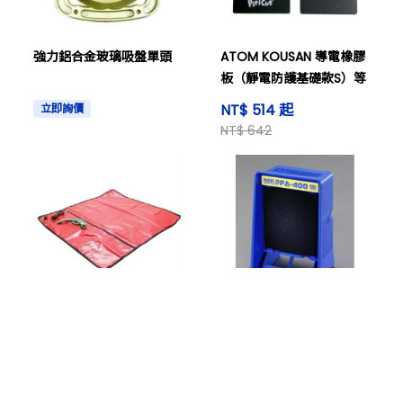
強力鋁合金玻璃吸盤單頭
ATOM KOUSAN 導電橡膠
板（靜電防護基礎款S）等
NT$ 514 起
立即詢價
NT$ 642
購物車
搜尋商品
登入看價格
Pro'sKit寶工 防靜電工作布
ESCO 桌上式焊接排煙裝
附插座接地線及腕帶 8PK-
置 EA323MD-10
AS07-1
NT$ 964 起
NT$ 6,411 起
NT$ 1,205
NT$ 8,014