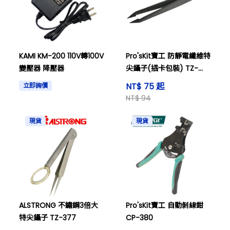
KAMI KM-200 110V轉100V
Pro'sKit寶工 防靜電纖維特
變壓器 降壓器
尖鑷子(插卡包裝) TZ-
100A
NT$ 75 起
立即詢價
NT$ 94
現貨
現貨
ALSTRONG 不鏽鋼3倍大
Pro'sKit寶工 自動剝線鉗
特尖鑷子 TZ-377
CP-380