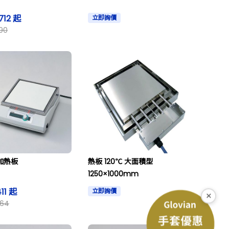
712 起
立即詢價
90
 加熱板
熱板 120℃ 大面積型
1250×1000mm
411 起
立即詢價
×
264