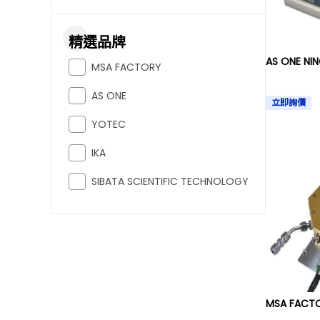
精選品牌
AS ONE N
MSA FACTORY
AS ONE
立即詢價
YOTEC
IKA
SIBATA SCIENTIFIC TECHNOLOGY
MSA FAC