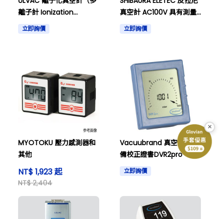
ULVAC 離子化真空計（多
SHIBAURA ELETEC 皮拉尼
離子計 Ionization
真空計 AC100V 具有測量
vacuum gauge (multi-
管和其他
立即詢價
立即詢價
ion gauge)
×
MYOTOKU 壓力感測器和
Vacuubrand 真空量規具
其他
備校正證書DVR2pro
NT$ 1,923 起
立即詢價
NT$ 2,404