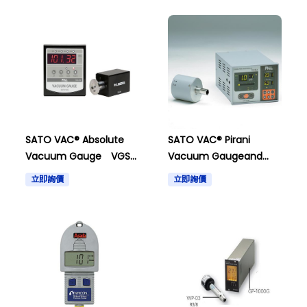
SATO VAC® Absolute
SATO VAC® Pirani
Vacuum Gauge VGS-
Vacuum Gaugeand
240
others
立即詢價
立即詢價