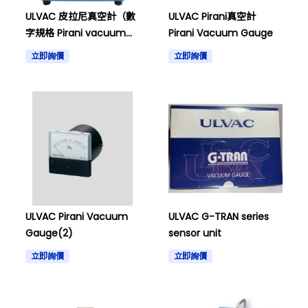
ULVAC 皮拉尼真空計（數
ULVAC Pirani真空計
字規格 Pirani vacuum
Pirani Vacuum Gauge
gauge (digital
立即詢價
立即詢價
specification)
ULVAC Pirani Vacuum
ULVAC G-TRAN series
Gauge(2)
sensor unit
立即詢價
立即詢價