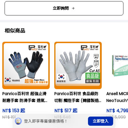
立即詢問
相似商品
Panrico百利世 超強止滑
Panrico百利世 食品級防
Ansell MIC
耐磨手套 防滑手套 透氣防
切割 觸控手套 (韓國製造 /
NeoTouch™
滑工作手套 PS-200
食品級 / 防切割手套)
NT$ 153 起
NT$ 517 起
NT$ 4,79
CUT A5F
NT$ 191
NT$ 646
NT$ 5,999
登入即享專屬優惠價格！
立即登入