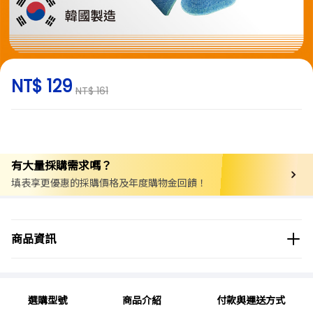
NT$ 129
NT$ 161
有大量採購需求嗎？
填表享更優惠的採購價格及年度購物金回饋！
商品分類
工具/五金
安全與防護
手部防護
商品資訊
商品品牌
Panrico百利世
選購型號
商品介紹
付款與運送方式