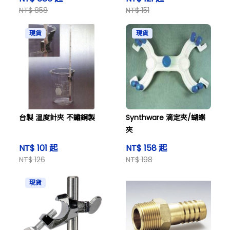
NT$ 858
NT$ 151
現貨
現貨
台製 溫度計夾 不鏽鋼製
Synthware 滴定夾/蝴蝶
夾
NT$ 101 起
NT$ 158 起
NT$ 126
NT$ 198
現貨