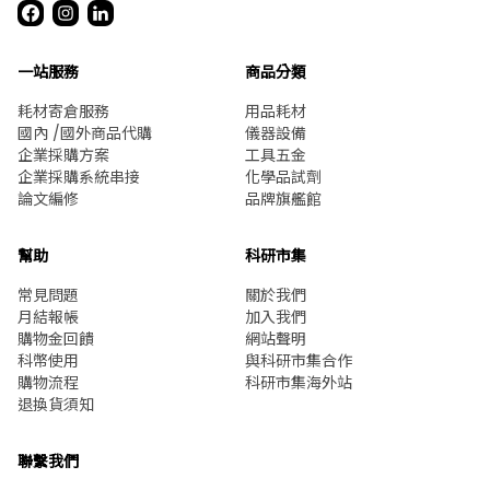
頭 VF系列
Nordson MEDICAL 魯爾接
AS ONE PTFE接頭圈
頭 (PVDF制・硬質管用)