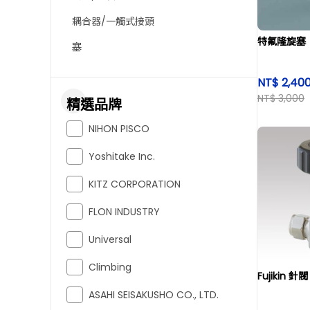
耦合器/一觸式接頭
特氟隆旋塞
塞
NT$ 2,40
NT$ 3,000
精選品牌
NIHON PISCO
Yoshitake Inc.
KITZ CORPORATION
FLON INDUSTRY
Universal
Climbing
Fujikin 針閥
ASAHI SEISAKUSHO CO., LTD.