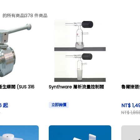
」的所有商品
378 件商品
衛生蝶閥 (SUS 316
Synthware 層析流量控制閥
魯爾接頭
6 起
NT$ 1,4
立即詢價
8
NT$ 1,86