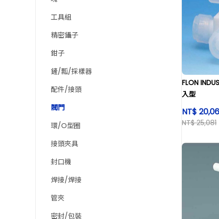
工具組
精密鑷子
鉗子
鏟/瓢/採樣器
FLON IND
配件/接頭
入型
閥門
NT$ 20,0
NT$ 25,081
環/O型圈
接頭夾具
封口機
焊接/焊接
管夾
密封/包裝