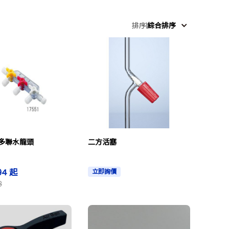
排序
綜合排序
多聯水龍頭
二方活塞
94 起
立即詢價
8