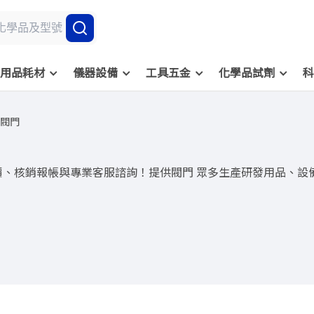
用品耗材
儀器設備
工具五金
化學品試劑
科
閥門
價、核銷報帳與專業客服諮詢！提供閥門 眾多生產研發用品、設