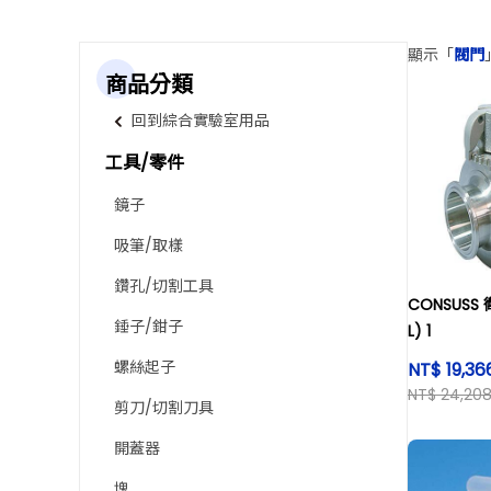
顯示「
閥門
商品分類
回到綜合實驗室用品
工具/零件
鏡子
吸筆/取樣
鑽孔/切割工具
CONSUSS 
錘子/鉗子
L) 1
螺絲起子
NT$ 19,36
NT$ 24,20
剪刀/切割刀具
開蓋器
塊