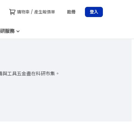
購物車 / 產生報價單
註冊
登入
研服務
備與工具五金盡在科研市集。