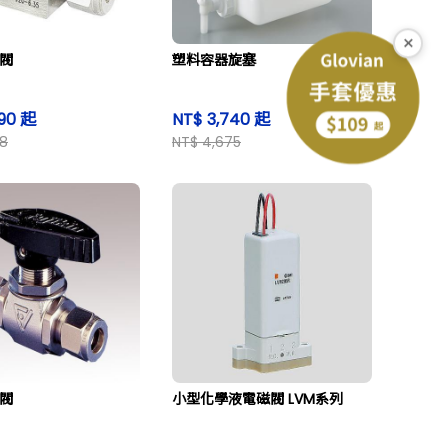
×
塞閥
塑料容器旋塞
990 起
NT$ 3,740 起
38
NT$ 4,675
球閥
小型化學液電磁閥 LVM系列