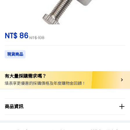
NT$ 86
NT$ 108
現貨商品
有大量採購需求嗎？
填表享更優惠的採購價格及年度購物金回饋！
商品分類
實驗用品/耗材
綜合實驗室用品
工具/零件
商品資訊
配件/接頭
商品品牌