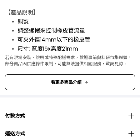
【產品說明】
銅製
調整螺帽來控制橡皮管流量
可夾外徑14mm以下的橡皮管
尺寸: 寬度16x高度21mm
【相關產品】
若有現場安裝、說明或特殊配送需求，歡迎事前與科研市集聯繫。
部分商品因供應條件限制，可能無法提供相關服務，敬請見諒。
台製 橡皮管夾(夾幅 0~24 mm)
看更多商品介紹
付款方式
運送方式