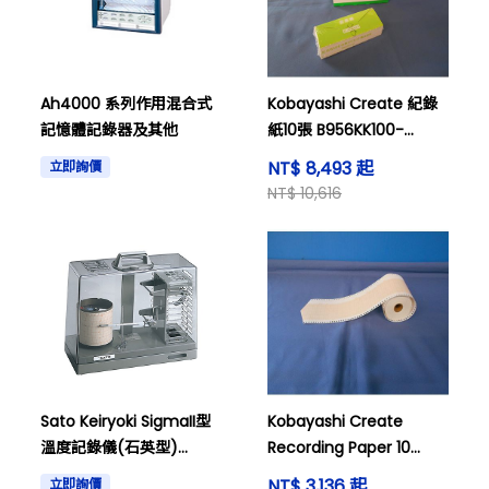
Ah4000 系列作用混合式
Kobayashi Create 紀錄
記憶體記錄器及其他
紙10張 B956KK100-
12T**B9565AW-T**
NT$ 8,493 起
立即詢價
NT$ 10,616
Sato Keiryoki SigmaII型
Kobayashi Create
溫度記錄儀(石英型)
Recording Paper 10
7230-00系列
pieces 40m and others
NT$ 3,136 起
立即詢價