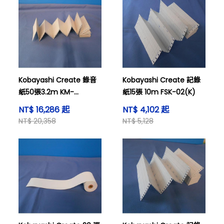
Kobayashi Create 錄音
Kobayashi Create 記錄
紙50張3.2m KM-
紙15張 10m FSK-02(K)
4014KM-1044
NT$ 16,286 起
NT$ 4,102 起
NT$ 20,358
NT$ 5,128