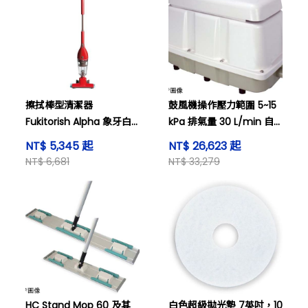
擦拭棒型清潔器
鼓風機操作壓力範圍 5~15
Fukitorish Alpha 象牙白
kPa 排氣量 30 L/min 自
及其他
由活塞式通用鼓風機系列
NT$ 5,345 起
NT$ 26,623 起
由 100 VAC 及其他驅動
NT$ 6,681
NT$ 33,279
HC Stand Mop 60 及其
白色超級拋光墊 7英吋，10