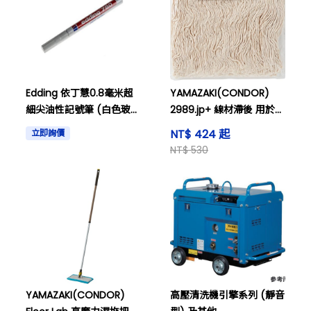
Edding 依丁慧0.8毫米超
YAMAZAKI(CONDOR)
細尖油性記號筆 (白色玻
2989.jp+ 線材滯後 用於自
璃、金屬、塑膠、木材) -
由把手 #200 棕色 及其他
NT$ 424 起
立即詢價
WD780-049
NT$ 530
YAMAZAKI(CONDOR)
高壓清洗機引擎系列 (靜音