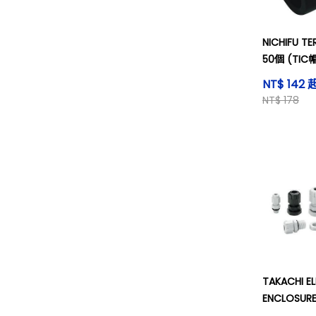
NICHIFU 
50個 (TIC
NT$ 142 
NT$ 178
TAKACHI E
ENCLOSU
黑色 1個 (R