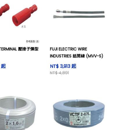
U TERMINAL 壓接子彈型
FUJI ELECTRIC WIRE
INDUSTRIES 話筒線 (MVV-S)
6 起
NT$ 3,913 起
NT$ 4,891