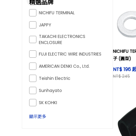
精選品牌
NICHIFU TERMINAL
JAPPY
TAKACHI ELECTRONICS
ENCLOSURE
NICHIFU 
FUJI ELECTRIC WIRE INDUSTRIES
子 (圓型)
AMERICAN DENKI Co., Ltd.
NT$ 196 
NT$ 245
Teishin Electric
Sunhayato
SK KOHKI
顯示更多