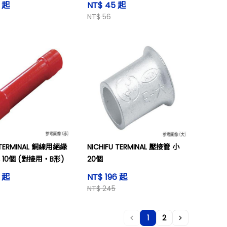
6 起
NT$ 45 起
NT$ 56
U TERMINAL 銅線用絕緣
NICHIFU TERMINAL 壓接管 小
 10個 (對接用・B形)
20個
6 起
NT$ 196 起
NT$ 245
1
2