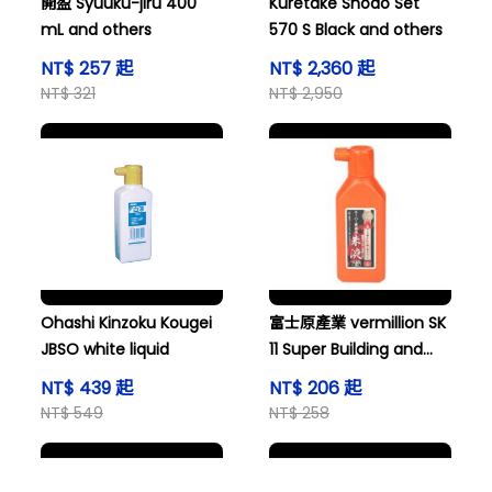
開盈 Syuuku-jiru 400
Kuretake Shodo Set
mL and others
570 S Black and others
NT$ 257 起
NT$ 2,360 起
NT$ 321
NT$ 2,950
Ohashi Kinzoku Kougei
富士原產業 vermillion SK
JBSO white liquid
11 Super Building and
others
NT$ 439 起
NT$ 206 起
NT$ 549
NT$ 258