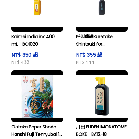
Kaimei India ink 400
呼叫傳譯Kuretake
mL BO1020
Shintsuki for
dissemination BA4-45
NT$ 350 起
NT$ 355 起
NT$ 438
NT$ 444
Ootaka Paper Shodo
川田 FUDEN IMONATOME
Hanshi Fuji Tenryubai 1
BOKE BA12-18