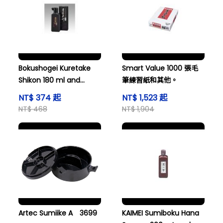
Bokushogei Kuretake
Smart Value 1000 張毛
Shikon 180 ml and
筆練習紙和其他。
others
NT$ 374 起
NT$ 1,523 起
NT$ 468
NT$ 1,904
Artec Sumiike A 3699
KAIMEI Sumiboku Hana