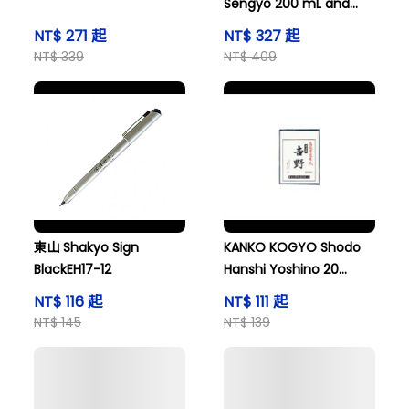
Sengyo 200 mL and
others
NT$ 271 起
NT$ 327 起
NT$ 339
NT$ 409
東山 Shakyo Sign
KANKO KOGYO Shodo
BlackEH17-12
Hanshi Yoshino 20
sheets and others
NT$ 116 起
NT$ 111 起
NT$ 145
NT$ 139