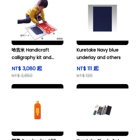
哈吉米 Handicraft
Kuretake Navy blue
calligraphy kit and
underlay and others
others
NT$ 3,080 起
NT$ 111 起
NT$ 3,850
NT$ 139