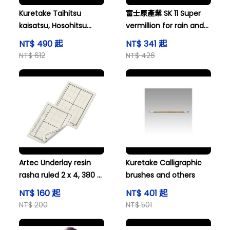
Kuretake Taihitsu
富士原產業 SK 11 Super
kaisatsu, Hosohitsu
vermillion for rain and
rusaku 2-piece set
others
NT$ 490 起
NT$ 341 起
JF87-902S
NT$ 612
NT$ 426
Artec Underlay resin
Kuretake Calligraphic
rasha ruled 2 x 4, 380 x
brushes and others
275 mm 3620
NT$ 160 起
NT$ 401 起
NT$ 200
NT$ 501