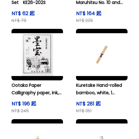
Set KE26-202S
Maruhitsu No. 10 and
others
NT$ 62 起
NT$ 164 起
NT$ 78
NT$ 205
Ootaka Paper
Kuretake Hand-rolled
Calligraphy paper, ink,
bamboo, white, 1
treasure 100 pieces
shaku KD2-10S
NT$ 196 起
NT$ 281 起
BOKUHOU-100
NT$ 245
NT$ 351