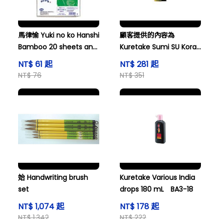
馬律愉 Yuki no ko Hanshi
顧客提供的內容為
Bamboo 20 sheets and
Kuretake Sumi SU Koran
others
and others
NT$ 61 起
NT$ 281 起
NT$ 76
NT$ 351
始 Handwriting brush
Kuretake Various India
set
drops 180 mL BA3-18
NT$ 1,074 起
NT$ 178 起
NT$ 1,342
NT$ 222