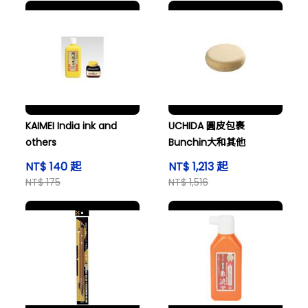
KAIMEI India ink and
UCHIDA 圓皮包裹
others
Bunchin大和其他
NT$ 140 起
NT$ 1,213 起
NT$ 175
NT$ 1,516