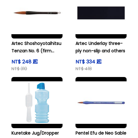
Artec Shoshoyotaihitsu
Artec Underlay three-
Tenzan No. 6 (firm
ply non-slip and others
nylon bristles) and
NT$ 248 起
NT$ 334 起
others
NT$ 310
NT$ 418
Kuretake Jug/Dropper
Pentel Efu de Neo Sable