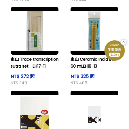
×
東山 Trace transcription
東山 Ceramic India ink
sutra set EH17-11
60 mLEH18-13
NT$ 272 起
NT$ 325 起
NT$ 340
NT$ 406