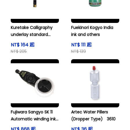
Kuretake Calligraphy
Fuekinori Kogyo India
underlay standard
ink and others
size KA20-1S
NT$ 164 起
NT$ 111 起
NT$ 205
NT$ 139
Fujiwara Sangyo SK 11
Artec Water Pillers
Automatic winding ink
(Dropper Type) 3610
pot White SK-SUMA-
NT$ 868 起
NT$ 36 起