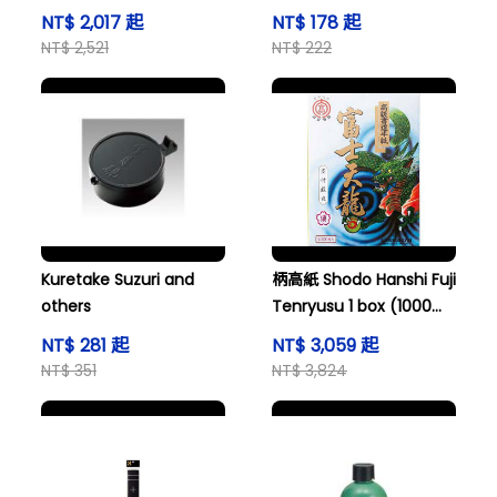
box (1000 sheets)
NT$ 2,017 起
NT$ 178 起
UME-1000
NT$ 2,521
NT$ 222
Kuretake Suzuri and
柄高紙 Shodo Hanshi Fuji
others
Tenryusu 1 box (1000
sheets) SU-1000
NT$ 281 起
NT$ 3,059 起
NT$ 351
NT$ 3,824