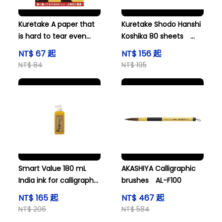
Kuretake A paper that
Kuretake Shodo Hanshi
is hard to tear even
Koshika 80 sheets
when written with
LA6-1
NT$ 67 起
NT$ 156 起
plenty of liquid LA3-5
NT$ 84
NT$ 195
Smart Value 180 mL
AKASHIYA Calligraphic
India ink for calligraphy
brushes AL-F100
and others
NT$ 165 起
NT$ 467 起
NT$ 206
NT$ 584