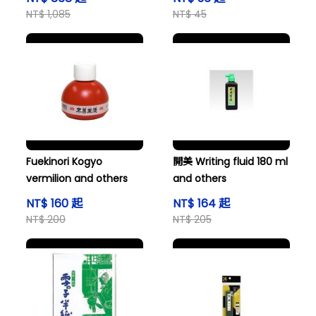
W
NT$ 1,085
NT$ 45
Fuekinori Kogyo
開美 Writing fluid 180 ml
vermilion and others
and others
NT$ 160 起
NT$ 164 起
NT$ 200
NT$ 205