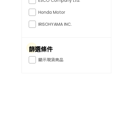
ESCO Company Ltd.
Honda Motor
IRISOHYAMA INC.
篩選條件
顯示現貨商品