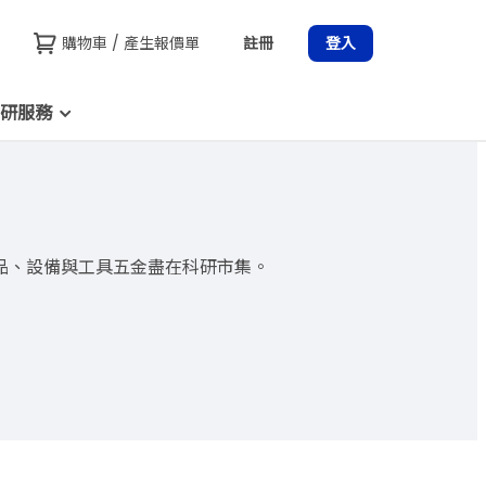
購物車 / 產生報價單
註冊
登入
研服務
品、設備與工具五金盡在科研市集。