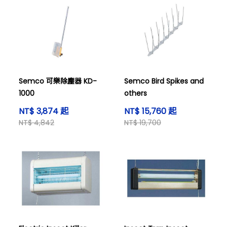
Semco 可樂除塵器 KD-
Semco Bird Spikes and
1000
others
NT$ 3,874 起
NT$ 15,760 起
NT$ 4,842
NT$ 19,700