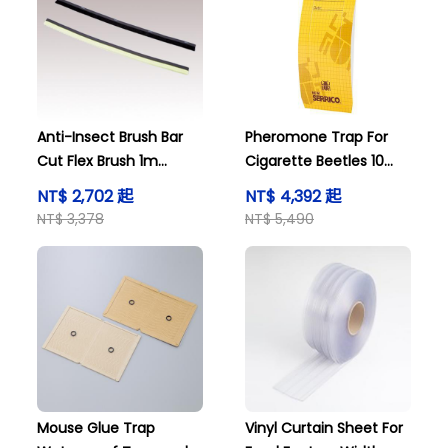
Anti-Insect Brush Bar
Pheromone Trap For
Cut Flex Brush 1m
Cigarette Beetles 10
Yellow and others
Pcs and others
NT$ 2,702 起
NT$ 4,392 起
NT$ 3,378
NT$ 5,490
Mouse Glue Trap
Vinyl Curtain Sheet For