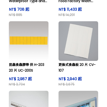
Waterproof Type and
Food Factory Width
others
200mm x Length 30m
NT$ 708 起
NT$ 11,433 起
Blue and others
NT$ 885
NT$ 14,291
昆蟲食蟲膠帶 供 H-203
更換式食蟲板 20 片 CV-
20 片 UC-200S
107
NT$ 2,987 起
NT$ 2,940 起
NT$ 3,734
NT$ 3,675