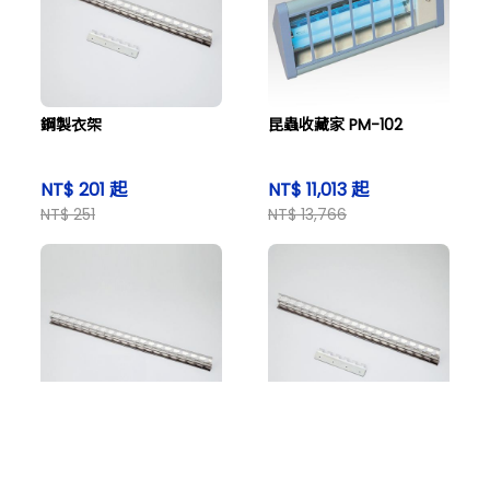
鋼製衣架
昆蟲收藏家 PM-102
NT$ 201 起
NT$ 11,013 起
NT$ 251
NT$ 13,766
購物車
搜尋商品
登入看價格
不鏽鋼框架用於食品工廠
不鏽鋼衣架
的乙烯基簾幕板。