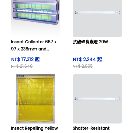
Insect Collector 667 x
抗破碎食蟲燈 20W
97 x 236mm and
others
NT$ 17,312 起
NT$ 2,244 起
NT$ 21,640
NT$ 2,805
Insect Repelling Yellow
Shatter-Resistant