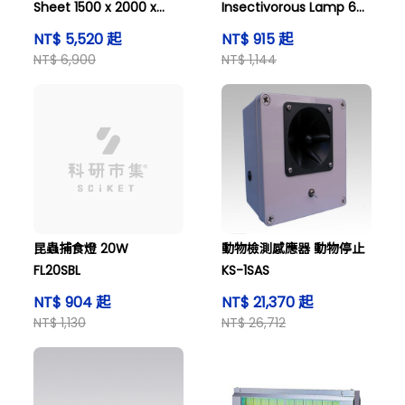
Sheet 1500 x 2000 x
Insectivorous Lamp 6W
0.3mm Tarpaulin
and others
NT$ 5,520 起
NT$ 915 起
Reinforced and others
NT$ 6,900
NT$ 1,144
昆蟲捕食燈 20W
動物檢測感應器 動物停止
FL20SBL
KS-1SAS
NT$ 904 起
NT$ 21,370 起
NT$ 1,130
NT$ 26,712