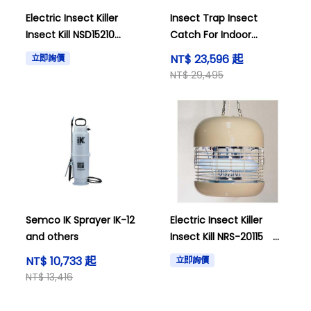
Electric Insect Killer
Insect Trap Insect
Insect Kill NSD15210
Catch For Indoor
Stainless Steel 1188610
SIC20205 Type
NT$ 23,596 起
立即詢價
8050800
NT$ 29,495
Semco IK Sprayer IK-12
Electric Insect Killer
and others
Insect Kill NRS-20115
6249910
NT$ 10,733 起
立即詢價
NT$ 13,416