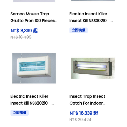
Semco Mouse Trap
Electric Insect Killer
Grutto Pron 100 Pieces
Insect Kill NSS30210
and others
1188510
NT$ 8,399 起
立即詢價
NT$ 10,499
Electric Insect Killer
Insect Trap Insect
Insect Kill NSS20210
Catch For Indoor
6249710
SIC20100 Type
NT$ 16,339 起
立即詢價
8050500
NT$ 20,424