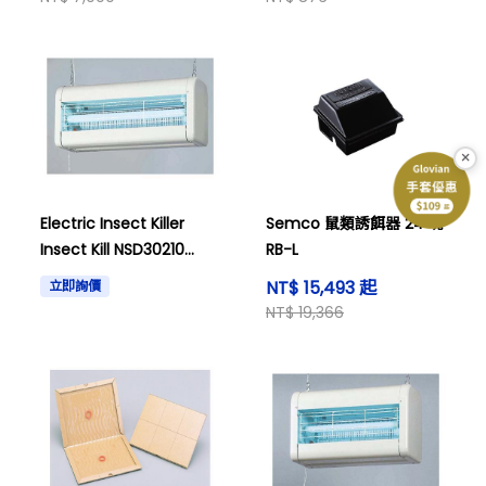
×
Electric Insect Killer
Semco 鼠類誘餌器 24 塊
Insect Kill NSD30210
RB-L
Stainless Steel 1188410
NT$ 15,493 起
立即詢價
NT$ 19,366