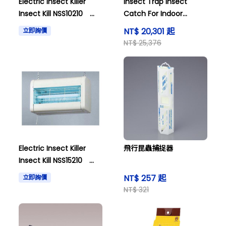
Electric Insect Killer
Insect Trap Insect
Insect Kill NSS10210
Catch For Indoor
6249610
SIC20105 Type
NT$ 20,301 起
立即詢價
8050600
NT$ 25,376
Electric Insect Killer
飛行昆蟲捕捉器
Insect Kill NSS15210
1188710
NT$ 257 起
立即詢價
NT$ 321