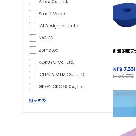
Artec Co., Ltd.
Smart Value
ICI Design Institute
NARIKA
Zometool
刺激的摩天
KOKUYO Co., Ltd.
NT$ 7,66
ICHINEN MTM CO., LTD.
NT$ 9,576
GREEN CROSS Co., Ltd.
顯示更多