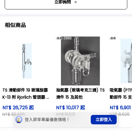
立即詢問
相似商品
TS 滑動部件 19 玻璃旋塞
抽氣塞 (玻璃考克三通) TS
吸氣塞 (PTF
K−13 附 Rjorlich 管頭塞 及
滑件 15 及其他
動部件 15 
其他
φ8 mm 
NT$ 26,725 起
NT$ 10,017 起
NT$ 6,901
NT$ 33,406
NT$ 12,521
NT$ 8,626
登入即享專屬優惠價格！
立即登入