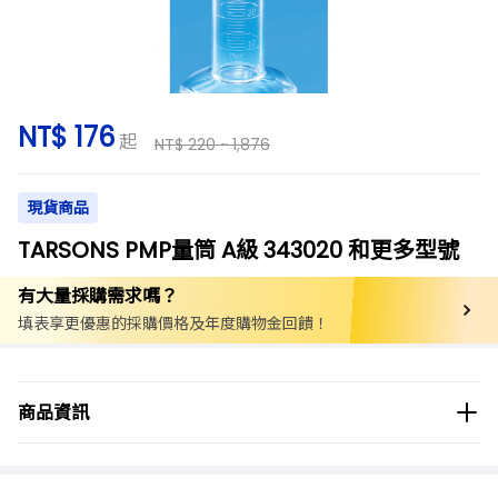
NT$ 176
起
NT$ 220 ~ 1,876
現貨商品
TARSONS PMP量筒 A級 343020 和更多型號
有大量採購需求嗎？
填表享更優惠的採購價格及年度購物金回饋！
商品分類
實驗用品/耗材
量筒
塑膠量筒 (TPX、PP)
商品資訊
商品品牌
TARSONS