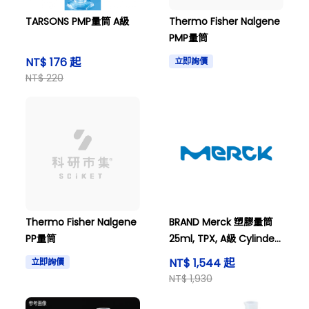
TARSONS PMP量筒 A級
Thermo Fisher Nalgene
PMP量筒
NT$ 176 起
立即詢價
NT$ 220
Thermo Fisher Nalgene
BRAND Merck 塑膠量筒
PP量筒
25ml, TPX, A級 Cylinder
grad 25ml PMP Cl.A
NT$ 1,544 起
立即詢價
NT$ 1,930