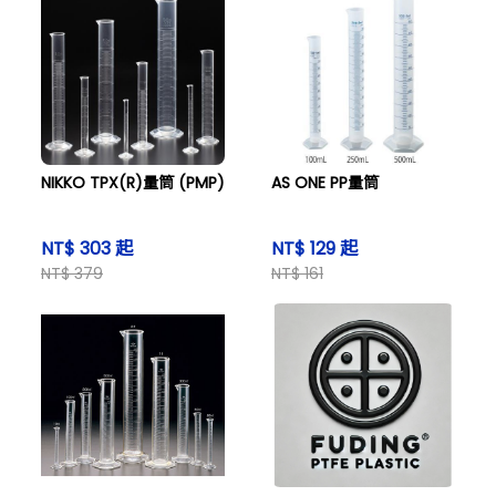
NIKKO TPX(R)量筒 (PMP)
AS ONE PP量筒
NT$ 303 起
NT$ 129 起
NT$ 379
NT$ 161