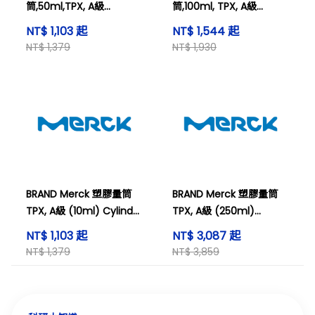
筒,50ml,TPX, A級
筒,100ml, TPX, A級
Cylinder grad 50ml PMP
Cylinder grad 100ml
NT$ 1,103 起
NT$ 1,544 起
Cl.A
PMP Cl.A
NT$ 1,379
NT$ 1,930
BRAND Merck 塑膠量筒
BRAND Merck 塑膠量筒
TPX, A級 (10ml) Cylinder
TPX, A級 (250ml)
grad 10ml PMP Cl.A
Cylinder grad 250ml
NT$ 1,103 起
NT$ 3,087 起
PMP Cl.A
NT$ 1,379
NT$ 3,859