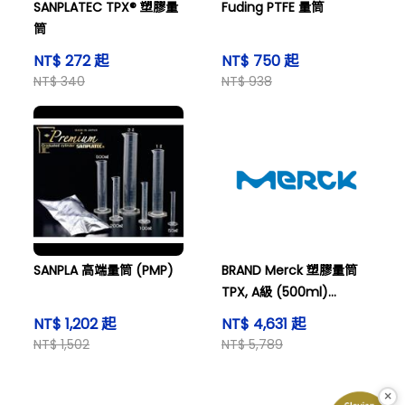
SANPLATEC TPX® 塑膠量
Fuding PTFE 量筒
筒
NT$ 272 起
NT$ 750 起
NT$ 340
NT$ 938
SANPLA 高端量筒 (PMP)
BRAND Merck 塑膠量筒
TPX, A級 (500ml)
Cylinder grad 500ml
NT$ 1,202 起
NT$ 4,631 起
PMP Cl.A
NT$ 1,502
NT$ 5,789
×