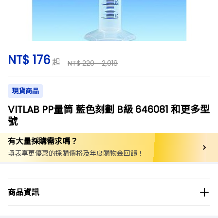
NT$ 176
起
NT$ 220 ~ 2,018
現貨商品
VITLAB PP量筒 藍色刻劃 B級 646081 和更多型
號
有大量採購需求嗎？
填表享更優惠的採購價格及年度購物金回饋！
商品分類
實驗用品/耗材
量筒
塑膠量筒 (TPX、PP)
商品資訊
商品品牌
VITLAB