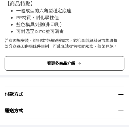
【商品特點】
一體成型的六角型穩定底座
PP材質，耐化學性佳
藍色模具刻劃(非印刷)
可耐溫至121°C並可消毒
誤差值符合DIN 12681 / ISO 6706
若有現場安裝、說明或特殊配送需求，歡迎事前與科研市集聯繫。
【商品規格】
部分商品因供應條件限制，可能無法提供相關服務，敬請見諒。
原廠型號
容量(ml)
誤差(± ml)
Ø (mm)
看更多商品介紹
646081
10
0.20
15
647081
25
0.50
22
648081
50
1.00
27
付款方式
649081
100
1.00
33
運送方式
650081
250
2.00
44
651081
500
5.00
58