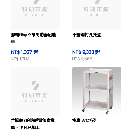
腳輪65φ不帶制動器尼龍
不鏽鋼打孔托盤
車
NT$ 1,027 起
NT$ 9,333 起
NT$ 1,284
NT$ 11,666
含腳輪S的防靜電無塵推
推車 WC系列
車，洞孔已加工