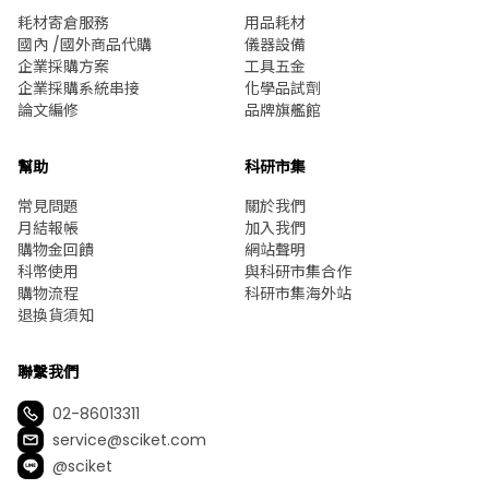
耗材寄倉服務
用品耗材
國內 /國外商品代購
儀器設備
企業採購方案
工具五金
企業採購系統串接
化學品試劑
論文編修
品牌旗艦館
幫助
科研市集
常見問題
關於我們
月結報帳
加入我們
購物金回饋
網站聲明
科幣使用
與科研市集合作
購物流程
科研市集海外站
退換貨須知
聯繫我們
02-86013311
service@sciket.com
@sciket