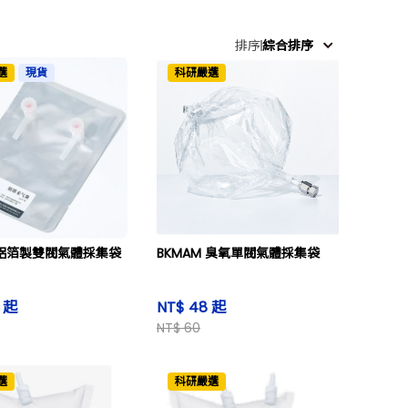
排序
綜合排序
選
現貨
科研嚴選
M 鋁箔製雙閥氣體採集袋
BKMAM 臭氧單閥氣體採集袋
7 起
NT$ 48 起
NT$ 60
選
科研嚴選