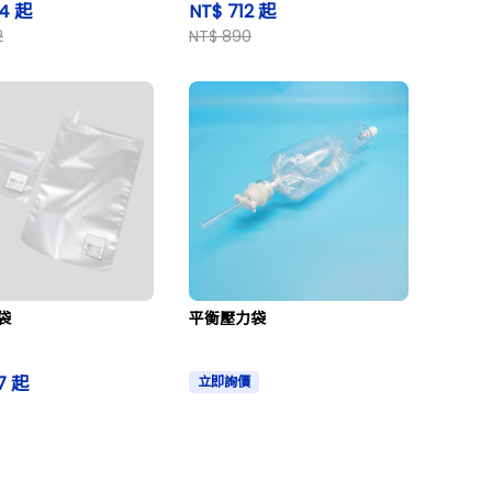
14 起
NT$ 712 起
2
NT$ 890
袋
平衡壓力袋
7 起
立即詢價