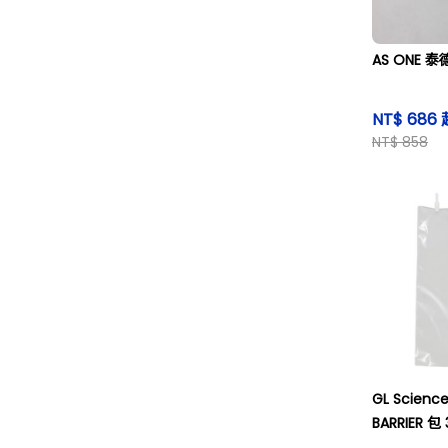
AS ONE 
NT$ 686 
NT$ 858
GL Scienc
BARRIER 