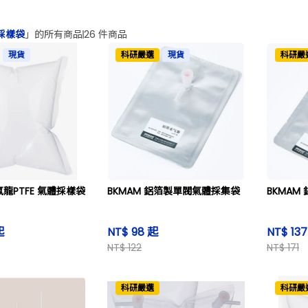
採樣袋
」的所有商品
26 件商品
現貨
科研嚴選
現貨
科研嚴
氟龍PTFE 氣體採樣袋
BKMAM 鋁箔製單閥氣體採集袋
BKMA
起
NT$ 98 起
NT$ 13
NT$ 122
NT$ 171
科研嚴選
科研嚴