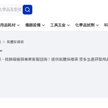
用品耗材
儀器設備
工具五金
化學品試劑
科
量
氣體採樣袋
價、核銷報帳與專業客服諮詢！提供氣體採樣袋 眾多生產研發用