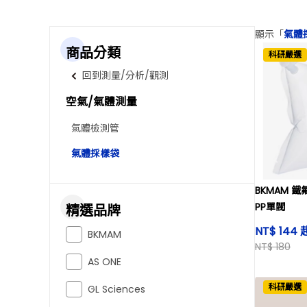
顯示「
氣體
商品分類
科研嚴選
回到測量/分析/觀測
空氣/氣體測量
氣體檢測管
氣體採樣袋
BKMAM 鐵
PP單閥
精選品牌
NT$ 144 
BKMAM
NT$ 180
AS ONE
科研嚴選
GL Sciences