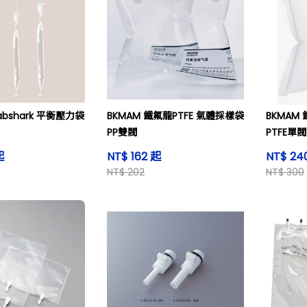
Labshark 平衡壓力袋
BKMAM 鐵氟龍PTFE 氣體採樣袋
BKMAM
PP雙閥
PTFE單閥
起
NT$ 162 起
NT$ 24
NT$ 202
NT$ 300