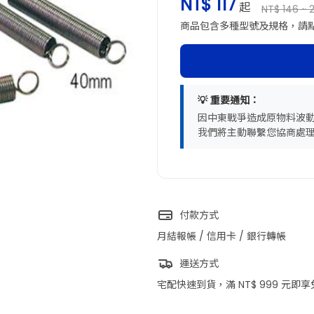
NT$ 117
起
NT$ 146 ~ 
商品包含多種型號及規格，請
💡 重要通知：
因中東戰爭造成原物料波
我們將主動聯繫您協商處
付款方式
月結報帳 / 信用卡 / 銀行轉帳
運送方式
宅配快速到貨，滿 NT$ 999 元即