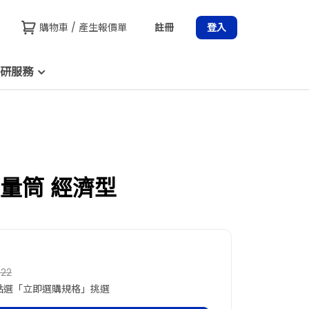
購物車 / 產生報價單
註冊
登入
研服務
量筒 經濟型
522
點選「立即選購規格」挑選