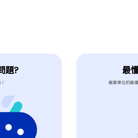
問題?
最
務！
需要單位的最優