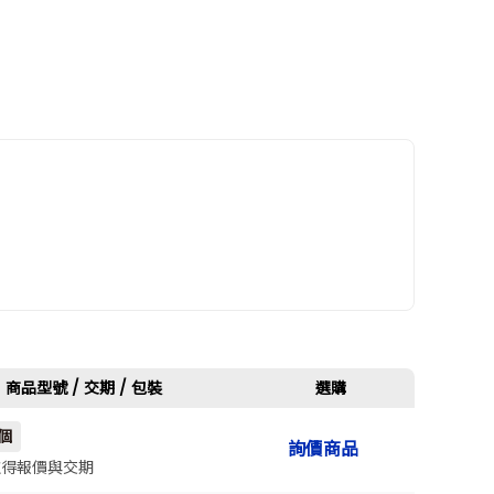
全高(mm)
商品型號 / 交期 / 包裝
選購
個
詢價商品
565
取得報價與交期