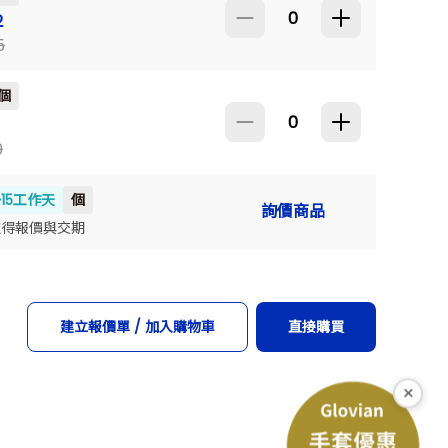
160
2
5
個
135
9
~15工作天
個
詢價商品
115
取得報價與交期
建立報價單 / 加入購物車
直接購買
×