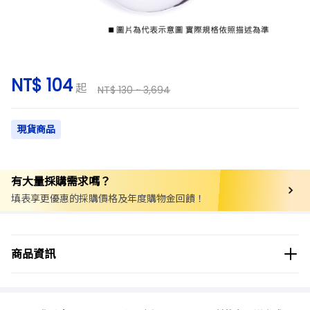
NT$ 104
起
NT$ 130 ~ 3,694
現貨商品
有大量採購需求嗎？
填表享更優惠的採購價格及年度購物金回饋！
商品分類
實驗用品/耗材
反應瓶
商品資訊
商品品牌
Synthware