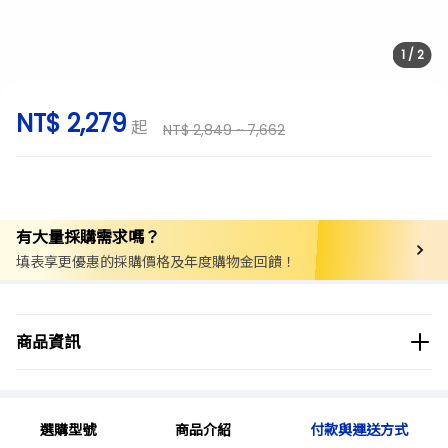
1
/
2
NT$ 2,279
起
NT$ 2,849 ~ 7,662
有大量採購需求嗎？
填表享更優惠的採購價格及年度購物金回饋！
商品分類
實驗儀器/設備
均質機/乳化機
商品資訊
商品品牌
AGC TECHNO GLASS (IWAKI)
選購型號
商品介紹
付款與運送方式