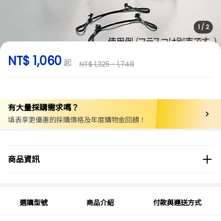
1
/
2
NT$ 1,060
起
NT$ 1,325 ~ 1,748
有大量採購需求嗎？
填表享更優惠的採購價格及年度購物金回饋！
商品分類
實驗用品/耗材
綜合實驗室用品
其他實驗用品
商品資訊
商品品牌
選購型號
商品介紹
付款與運送方式