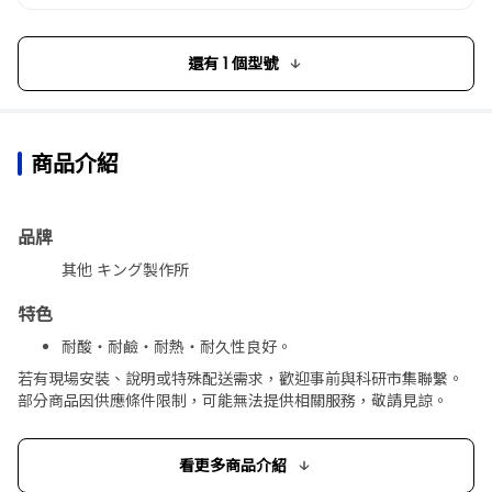
還有 1 個型號
商品介紹
品牌
其他 キング製作所
特色
耐酸・耐鹼・耐熱・耐久性良好。
安裝容易，連貫進行玻璃器具的清洗・滅菌・乾燥，可重複
若有現場安裝、說明或特殊配送需求，歡迎事前與科研市集聯繫。
使用。
部分商品因供應條件限制，可能無法提供相關服務，敬請見諒。
防止器具的丟失混淆。
內容
看更多商品介紹