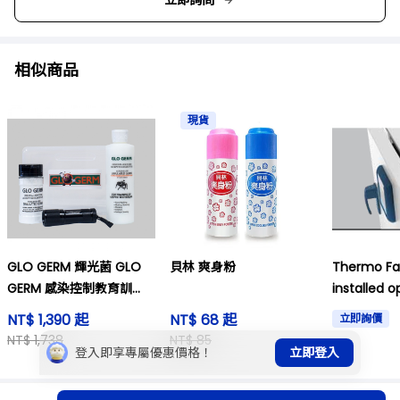
立即詢問
相似商品
現貨
GLO GERM 輝光菌 GLO
貝林 爽身粉
Thermo Fa
GERM 感染控制教育訓
installed o
練、驗證教材
NT$ 1,390 起
NT$ 68 起
立即詢價
NT$ 1,738
NT$ 85
登入即享專屬優惠價格！
立即登入