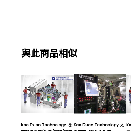
與此商品相似
Kao Duen Technology 既
Kao Duen Technology 太
K