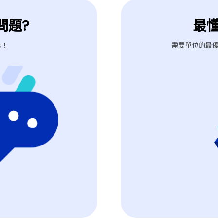
問題?
最
務！
需要單位的最優