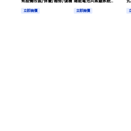
有設備改裝/保養/維修/復機
陽能電池共蒸鍍系統
式
Cu/In/Ga/Se/Zn/Sn Solar
立即詢價
立即詢價
Cell Evaporator