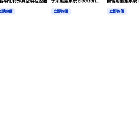
客製化特殊真空製程腔體
子束蒸鍍系統 Electron
衝雷射蒸鍍系統 Pulse Laser
Beam Evaporator
Deposition
立即詢價
立即詢價
立即詢價