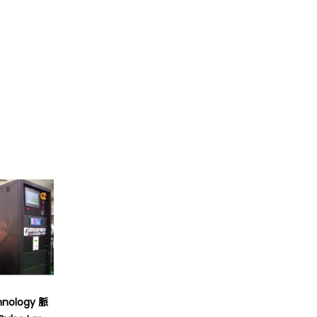
hnology 脈