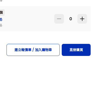
9
個
玻片
6
8
建立報價單 / 加入購物車
直接購買