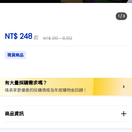
1
/
3
NT$ 248
起
NT$ 310 ~ 8,192
現貨商品
有大量採購需求嗎？
填表享更優惠的採購價格及年度購物金回饋！
商品分類
實驗用品/耗材
冷凍小管/冷凍小瓶
商品資訊
商品品牌
BIOLOGIX