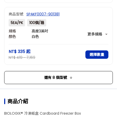
商品型號
SPAKF0007-901381
5EA/PK
100個/箱
規格
高度3英吋
更多規格
顏色
白色
孔數
81
外部尺寸
133 x 133 x 76
NT$ 335
起
(mm)
選擇數量
NT$ 419 ~ 7,169
還有 8 個型號
商品介紹
BIOLOGIX® 冷凍紙盒 Cardboard Freezer Box