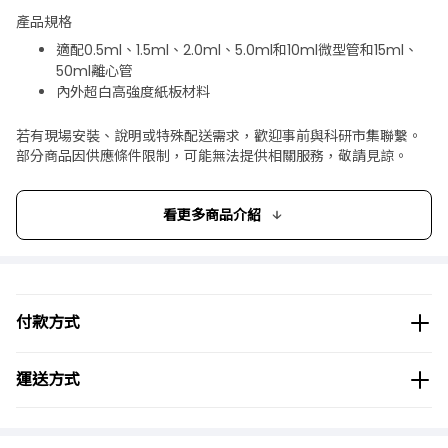
產品規格
適配0.5ml、1.5ml、2.0ml、5.0ml和10ml微型管和15ml、
50ml離心管
內外超白高強度紙板材料
BIOLOGIX® 冷凍紙盒 Cardboard Freezer Box 特色
若有現場安裝、說明或特殊配送需求，歡迎事前與科研市集聯繫。
部分商品因供應條件限制，可能無法提供相關服務，敬請見諒。
分為白色亮膜和彩色亞光膜紙冷凍盒
盒蓋預置標籤書寫區，便於樣本區分；外觀覆膜可有效防水
耐受-196℃~121℃，打孔後用於液氮保存。
看更多商品介紹
付款方式
運送方式