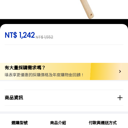
NT$ 1,242
NT$ 1,552
有大量採購需求嗎？
填表享更優惠的採購價格及年度購物金回饋！
商品分類
實驗用品/耗材
教育/學習用品
美術用品
商品資訊
美術用工具
商品品牌
Artec
選購型號
商品介紹
付款與運送方式