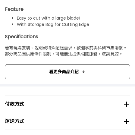
Feature
Easy to cut with a large blade!
With Storage Bag for Cutting Edge
Specifications
Product size: Total length 500 mm, blade length 210
若有現場安裝、說明或特殊配送需求，歡迎事前與科研市集聯繫。
mm
部分商品因供應條件限制，可能無法提供相關服務，敬請見諒。
Weight: 125 g
Units: 1
Packaging type: No packaging
看更多商品介紹
Package size
Package size：543×100×20 mm 150 g
付款方式
運送方式