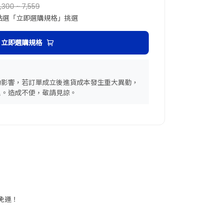
,300 ~ 7,559
點選「立即選購規格」挑選
立即選購規格
動影響，若訂單成立後進貨成本發生重大異動，
理。造成不便，敬請見諒。
享免運！