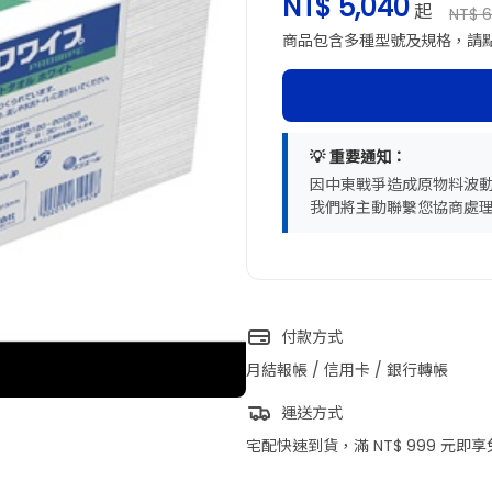
NT$ 5,040
起
NT$ 6
商品包含多種型號及規格，請
💡 重要通知：
因中東戰爭造成原物料波
我們將主動聯繫您協商處
付款方式
月結報帳 / 信用卡 / 銀行轉帳
運送方式
宅配快速到貨，滿 NT$ 999 元即