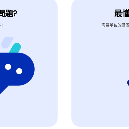
問題?
最
務！
需要單位的最優