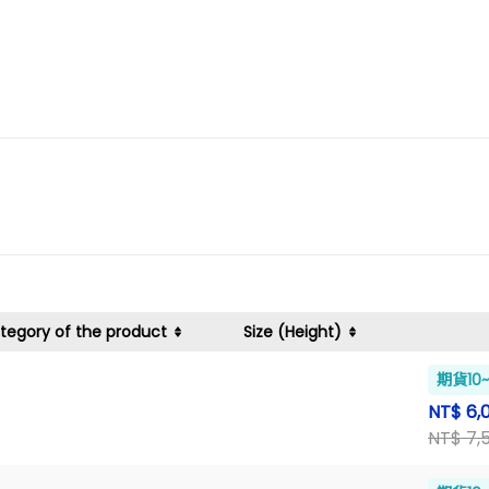
tegory of the product
Size (Height)
期貨10
NT$ 6,
NT$ 7,