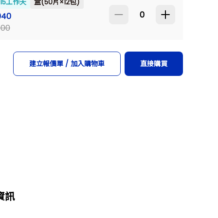
~15工作天
盒(50片×12包)
040
300
建立報價單 / 加入購物車
直接購買
資訊