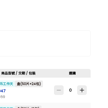
商品型號 / 交期 / 包裝
選購
~15工作天
盒(50片×24包)
047
559