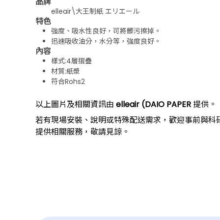
品牌
elleair\大王制紙 エリエール
特色
強度、吸水性良好，可將髒污擦掉。
迅速吸收油分，水分等，強度良好。
內容
樣式:4層摺疊
材質:紙漿
符合Rohs2
以上圖片及相關資訊由
elleair (DAIO PAPER
提供。
上一個型號
若有現場安裝、說明或特殊配送需求，歡迎事前與科
提供相關服務，敬請見諒。