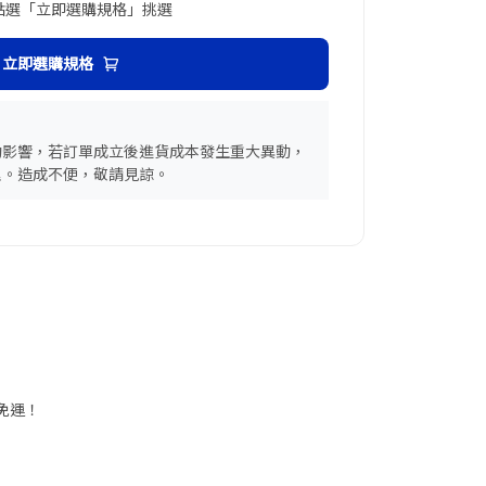
點選「立即選購規格」挑選
立即選購規格
動影響，若訂單成立後進貨成本發生重大異動，
理。造成不便，敬請見諒。
請再留意商品規格
享免運！