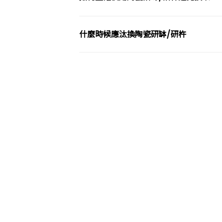
什麼時候應汰換陶瓷研缽/研杵