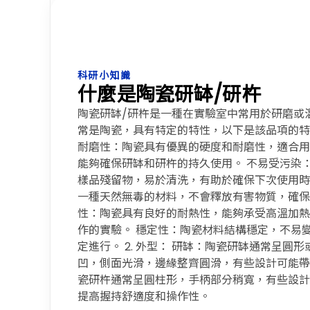
科研小知識
什麼是陶瓷研缽/研杵
陶瓷研缽/研杵是一種在實驗室中常用於研磨或
常是陶瓷，具有特定的特性，以下是該品項的特色
耐磨性：陶瓷具有優異的硬度和耐磨性，適合用
能夠確保研缽和研杵的持久使用。 不易受污染
樣品殘留物，易於清洗，有助於確保下次使用時
一種天然無毒的材料，不會釋放有害物質，確保
性：陶瓷具有良好的耐熱性，能夠承受高溫加熱
作的實驗。 穩定性：陶瓷材料結構穩定，不易
定進行。 2. 外型： 研缽：陶瓷研缽通常呈圓
凹，側面光滑，邊緣整齊圓滑，有些設計可能帶
瓷研杵通常呈圓柱形，手柄部分稍寬，有些設計
提高握持舒適度和操作性。