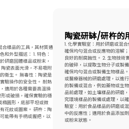
陶瓷研缽/研杵的
1. 化學實驗室：用於研磨或
混合樣品的工具，其材質通
確保均勻混合或反應物的溶解；
和外型描述： 1. 特色：
良好的耐腐蝕性。 2. 生物技
於研磨固體樣品或粉末，
的破碎，以提取生物分子或製備
：陶瓷表面光滑，不易吸附
確保均勻混合或製備生物樣品。 
的衛生。 無毒性：陶瓷是
或醫療器械的研磨處理，以進行
實驗操作的安全性。 耐熱
的製備或混合，例如藥物或生物樣
，適用於各種需要高溫操
品前處理，如土壤樣品的研磨，
變形或破損，確保實驗的穩
究環境樣品的製備或處理，以確保
形或橢圓形，底部平坦或微
驗室：用於食品樣品的研磨或混
有花紋或圖案。 研杵：陶
中的反應性；適用於食品添加劑
可能帶有手柄或握把，以
或粉末狀態。