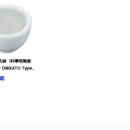
® 乳缽（科學用陶瓷
 (NIKKATO Type)
d others
 起