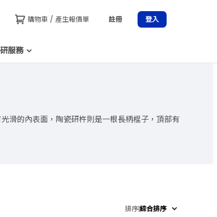
購物車 / 產生報價單
註冊
登入
研服務
製成，具有光滑的內表面，陶瓷研杵則是一根長柄棍子，頂部有
排序
綜合排序