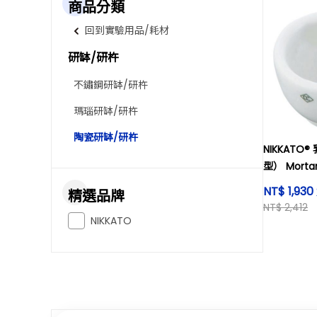
商品分類
回到實驗用品/耗材
研缽/研杵
不鏽鋼研缽/研杵
瑪瑙研缽/研杵
陶瓷研缽/研杵
NIKKATO
型） Mortar
φ65mm an
NT$ 1,930
精選品牌
NT$ 2,412
NIKKATO