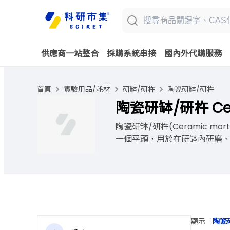
供應商一站整合
採購系統串接
國內外代購服務
首頁
實驗用品/耗材
研缽/研杵
陶瓷研缽/研杵
陶瓷研缽/研杵 Cera
陶瓷研缽/研杵(Ceramic 
一個平頭，用於在研缽內研磨、研
顯示「
陶瓷研