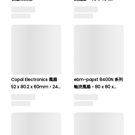
20mm，13.5m³ / h，
NT$ 9,333 起
1.7W，24 V DC 414 / 2H
NT$ 11,666
Copal Electronics 風扇
ebm-papst 8400N 系列
52 x 80.2 x 60mm，24
軸流風扇，80 x 80 x
V 直流電壓 (TF037E 系
25.4mm，69m³/h，
NT$ 15,212 起
NT$ 3,010 起
列) TF037E-2000-F
1.7W，12 V 直流 8412NR
NT$ 19,015
NT$ 3,762