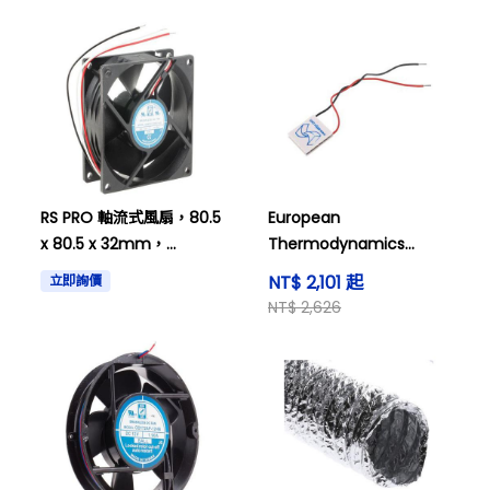
RS PRO 軸流式風扇，80.5
European
x 80.5 x 32mm，
Thermodynamics
50cfm，3.84W，12 V直
Seebeck 效應模組，
NT$ 2,101 起
立即詢價
流電源 619-7150
1.8W，1.8A，3.9V，30 x
NT$ 2,626
30mm GM200-71-14-16