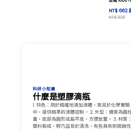
定瓶 1000 m
GL28 cap 
NT$ 662 
NT$ 828
科研小知識
什麼是塑膠滴瓶
1. 特色：用於精確地滴加液體，常見於化學實
中，提供精準的液體控制。 2. 外型：通常為
蓋，底部為圓形或扁平底，方便放置。 3. 材
塑料製成，輕巧且易於清洗，有些具有耐腐蝕性