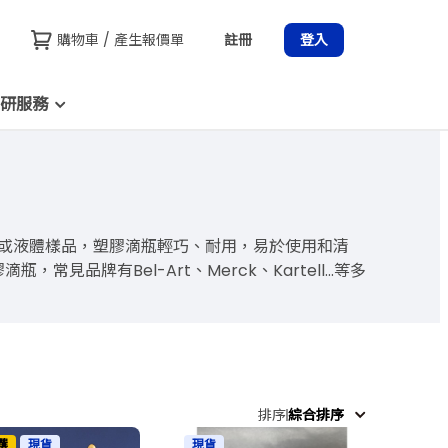
購物車 / 產生報價單
註冊
登入
研服務
於添加試劑或液體樣品，塑膠滴瓶輕巧、耐用，易於使用和清
牌有Bel-Art、Merck、Kartell...等多
排序
綜合排序
選
現貨
現貨