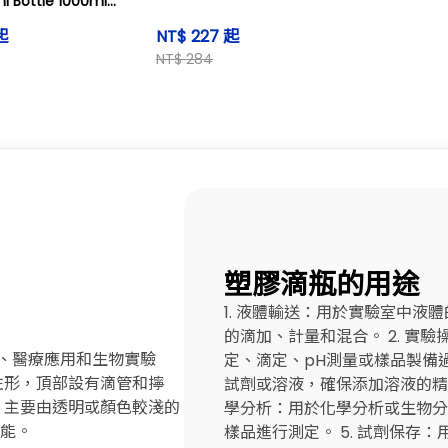
l Bottle 1000ml
amber LDPE (ea)
起
NT$ 227 起
NT$ 284
塑膠滴瓶的用途
1. 液體輸送：用於實驗室中
的滴加、計量和混合。 2. 實
驗、醫療應用和生物實驗
定、滴定、pH測量或樣品製備過
圓柱形，頂部設有滴管和擰
試劑或溶液，確保添加溶液的精確
質：主要由透明或顏色較淺的
學分析：用於化學分析或生物分
能。
樣品進行測定。 5. 試劑保存