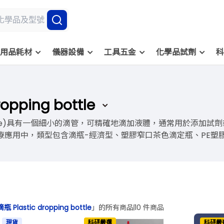
用品耗材
儀器設備
工具五金
化學品試劑
科
opping bottle
ing bottle)具有一個細小的滴管，可精確地滴加液體，通常用
中，類型包含滴瓶-經濟型、塑膠窄口茶色滴定瓶、PE塑膠滴瓶，常見品
 Plastic dropping bottle
」的所有商品
10 件商品
現貨
科研嚴選
科研嚴