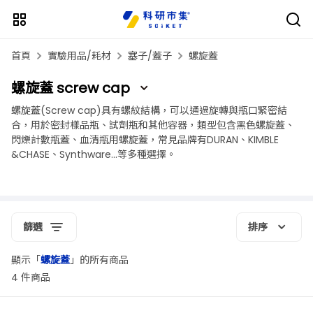
首頁
實驗用品/耗材
塞子/蓋子
螺旋蓋
螺旋蓋 screw cap
螺旋蓋(Screw cap)具有螺紋結構，可以通過旋轉與瓶口緊密結
合，用於密封樣品瓶、試劑瓶和其他容器，類型包含黑色螺旋蓋、
閃爍計數瓶蓋、血清瓶用螺旋蓋，常見品牌有DURAN、KIMBLE
&CHASE、Synthware...等多種選擇。
篩選
排序
顯示「
螺旋蓋
」的所有商品
4 件商品