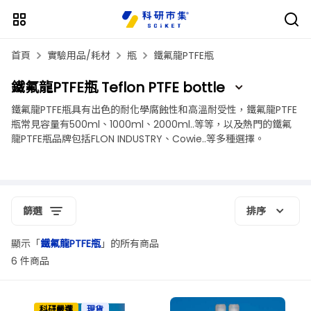
首頁
實驗用品/耗材
瓶
鐵氟龍PTFE瓶
鐵氟龍PTFE瓶 Teflon PTFE bottle
鐵氟龍PTFE瓶具有出色的耐化學腐蝕性和高溫耐受性，鐵氟龍PTFE
瓶常見容量有500ml、1000ml、2000ml..等等，以及熱門的鐵氟
龍PTFE瓶品牌包括FLON INDUSTRY、Cowie..等多種選擇。
篩選
排序
顯示「
鐵氟龍PTFE瓶
」的所有商品
6 件商品
科研嚴選
現貨