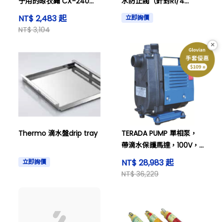
子用的晾衣繩 CX-240
水防止閥（針對R1/4
257951CX-240
10kPa的酒桶）及其他
NT$ 2,483 起
立即詢價
NT$ 3,104
×
Thermo 滴水盤drip tray
TERADA PUMP 單相泵，
帶滴水保護馬達，100V，
60Hz，CMP160.160HZ，
NT$ 28,983 起
立即詢價
CMP1-60.1 60HZ。
NT$ 36,229