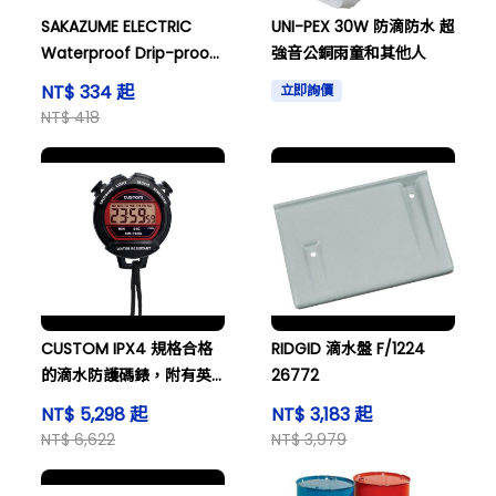
SAKAZUME ELECTRIC
UNI-PEX 30W 防滴防水 超
Waterproof Drip-proof
強音公銅雨童和其他人
IP65 LED指示燈 Φ10綠色
NT$ 334 起
立即詢價
和其他
NT$ 418
CUSTOM IPX4 規格合格
RIDGID 滴水盤 F/1224
的滴水防護碼錶，附有英
26772
文校準證書 SW-709N。
NT$ 5,298 起
NT$ 3,183 起
NT$ 6,622
NT$ 3,979