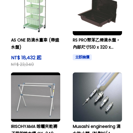
AS ONE 防滴水臺車 (帶盛
RS PRO聚苯乙烯滴水盤，
水盤)
內部尺寸510 x 320 x
65mm，寬320mm，長
NT$ 18,432 起
立即詢價
510mm，高65mm 674-
NT$ 23,040
320
IRISOHYAMA 晾曬夾乾褥
Musashi engineering 滴