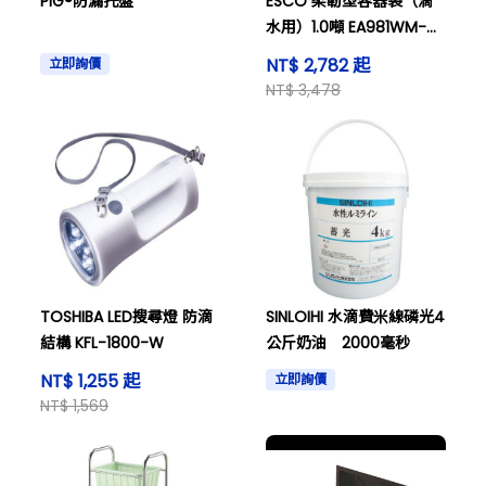
PIG®防漏托盤
ESCO 柔韌型容器袋（滴
水用）1.0噸 EA981WM-
31A
NT$ 2,782 起
立即詢價
NT$ 3,478
TOSHIBA LED搜尋燈 防滴
SINLOIHI 水滴費米線磷光4
結構 KFL-1800-W
公斤奶油 2000毫秒
NT$ 1,255 起
立即詢價
NT$ 1,569