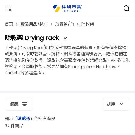
首頁
實驗用品/耗材
放置架/台
晾乾架
晾乾架 Drying rack
晾乾架(Drying Rack)用於晾乾實驗器具的裝置，計有多個支撐臂
或掛鉤，可以晾乾試管、燒杯、漏斗等各種實驗器具，確保它們在
清洗後能夠充分乾燥，類型包含高密度PP晾乾架經濟型、PP 多功能
試管架、金屬晾乾架，常見品牌有Smartgene、Heathrow、
Kartell...等多種選擇。
篩選
排序
顯示「
晾乾架
」的所有商品
32 件商品