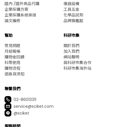
國內 /國外商品代購
儀器設備
企業採購方案
工具五金
企業採購系統串接
化學品試劑
論文編修
品牌旗艦館
幫助
科研市集
常見問題
關於我們
月結報帳
加入我們
購物金回饋
網站聲明
科幣使用
與科研市集合作
購物流程
科研市集海外站
退換貨須知
聯繫我們
02-86013311
service@sciket.com
@sciket
服務時間