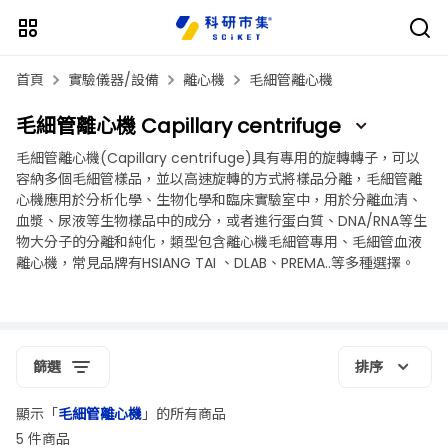
首頁
實驗儀器/設備
離心機
毛細管離心機
毛細管離心機 Capillary centrifuge
毛細管離心機(Capillary centrifuge)具有專用的旋轉轉子，可以
容納多個毛細管樣品，並以高速旋轉的方式將樣品分離，毛細管離
心機應用於分析化學、生物化學和臨床實驗室中，用於分離血清、
血漿、尿液等生物樣品中的成分，或者進行蛋白質、DNA/RNA等生
物大分子的分離和純化，類型包含離心機毛細管專用、毛細管血液
離心機，常見品牌有HSIANG TAI 、DLAB、PREMA..等多種選擇。
篩選
排序
顯示「
毛細管離心機
」的所有商品
5 件商品