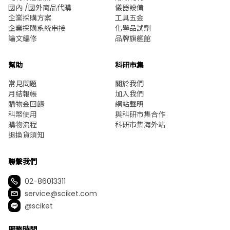
國內 /國外商品代購
儀器設備
企業採購方案
工具五金
企業採購系統串接
化學品試劑
論文編修
品牌旗艦館
幫助
科研市集
常見問題
關於我們
月結報帳
加入我們
購物金回饋
網站聲明
科幣使用
與科研市集合作
購物流程
科研市集海外站
退換貨須知
聯繫我們
02-86013311
service@sciket.com
@sciket
服務時間