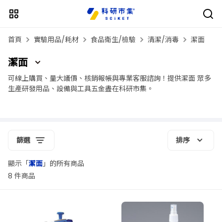
首頁
實驗用品/耗材
食品衛生/檢驗
清潔/消毒
潔面
潔面
可線上購買、量大議價、核銷報帳與專業客服諮詢！提供潔面 眾多
生產研發用品、設備與工具五金盡在科研市集。
篩選
排序
顯示「
潔面
」的所有商品
8 件商品