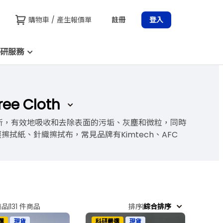
購物車 / 產生報價單
註冊
登入
研服務
ee Cloth
清潔和無塵的場所，有效地吸收和去除表面的污垢、灰塵和微粒，同時
紙、針織擦拭布，常見品牌有Kimtech、AFC
排序
綜合排序
商品
131 件商品
選
現貨
科研嚴選
現貨