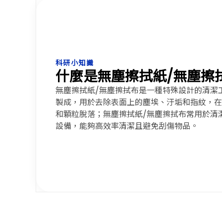
科研小知識
什麼是無塵擦拭紙/無塵擦
無塵擦拭紙/無塵擦拭布是一種特殊設計的清潔
製成，用於去除表面上的塵埃、汙垢和指紋，在
和顆粒脫落；無塵擦拭紙/無塵擦拭布常用於清
設備，能夠高效率清潔且避免刮傷物品。