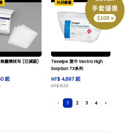
選
科研嚴選
pe 無塵擦拭布 (已滅菌)
Texwipe 溼巾 Vectra High
Sorption TX系列
80 起
NT$ 4,897 起
5
NT$ 6,121
1
2
3
4