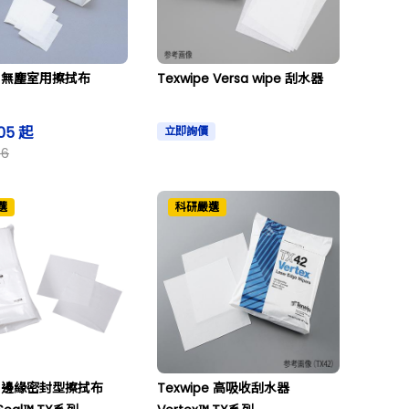
pe 無塵室用擦拭布
Texwipe Versa wipe 刮水器
205 起
立即詢價
06
選
科研嚴選
pe 邊緣密封型擦拭布
Texwipe 高吸收刮水器