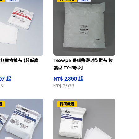
pe 無塵擦拭布 (超低塵
Texwipe 邊緣熱密封型搌布 散
裝型 TX-B系列
397 起
NT$ 2,350 起
46
NT$ 2,938
選
科研嚴選