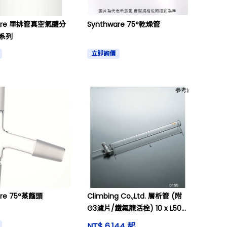
ware 單排管真空氣體分
Synthware 75°乾燥管
9系列
立即詢價
are 75°蒸餾頭
Climbing Co.,Ltd. 層析管 (附
G3濾片/鐵氟龍活栓) 10 x L500
及其他
NT$ 6,144 起