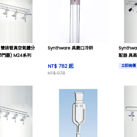
re 雙排管真空氣體分
Synthware 具磨口冷阱
Synth
節門塞) M24系列
配器 具高
NT$ 782 起
立即詢價
NT$ 978