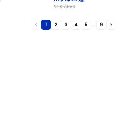
NT$ 7,680
...
1
2
3
4
5
9