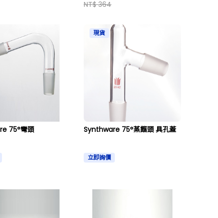
NT$ 364
現貨
are 75°彎頭
Synthware 75°蒸餾頭 具孔蓋
立即詢價